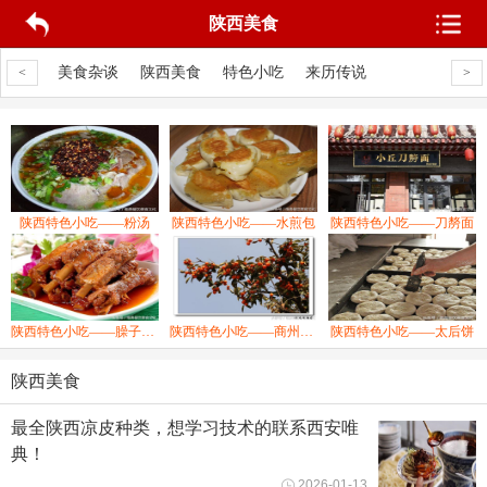
陕西美食
产水果
美食杂谈
陕西美食
特色小吃
来历传说
地方民俗
特
<
>
陕西特色小吃——粉汤
陕西特色小吃——水煎包
陕西特色小吃——刀剺面
陕西特色小吃——臊子排骨
陕西特色小吃——商州柿子糖
陕西特色小吃——太后饼
陕西美食
最全陕西凉皮种类，想学习技术的联系西安唯
典！
2026-01-13