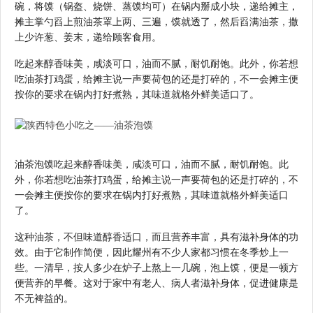
碗，将馍（锅盔、烧饼、蒸馍均可）在锅内掰成小块，递给摊主，
摊主掌勺舀上煎油茶罩上两、三遍，馍就透了，然后舀满油茶，撒
上少许葱、姜末，递给顾客食用。
吃起来醇香味美，咸淡可口，油而不腻，耐饥耐饱。此外，你若想
吃油茶打鸡蛋，给摊主说一声要荷包的还是打碎的，不一会摊主便
按你的要求在锅内打好煮熟，其味道就格外鲜美适口了。
油茶泡馍吃起来醇香味美，咸淡可口，油而不腻，耐饥耐饱。此
外，你若想吃油茶打鸡蛋，给摊主说一声要荷包的还是打碎的，不
一会摊主便按你的要求在锅内打好煮熟，其味道就格外鲜美适口
了。
这种油茶，不但味道醇香适口，而且营养丰富，具有滋补身体的功
效。由于它制作简便，因此耀州有不少人家都习惯在冬季炒上一
些。一清早，按人多少在炉子上熬上一几碗，泡上馍，便是一顿方
便营养的早餐。这对于家中有老人、病人者滋补身体，促进健康是
不无裨益的。