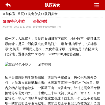
陕西美食
当前位置:
首页
>>
美食杂谈
>>
陕西美食
陕西特色小吃——油茶泡馍
发布时间：
2019-08-20
来源：
西安唯典餐饮管理有限公司
耀州区，古称耀县，是陕西省铜川市下辖区，地处陕西中部渭北高
原南缘，是关中通向陕北的天然门户，素有“北山锁钥”、“关辅襟
喉”之美誉。耀州历史悠久，文化底蕴深厚。这里曾是上古阴康氏
的治地，置县历史2160多年，2002年10月撤县设区。
这里是隋唐医药学家孙思邈、西晋哲学家傅玄、唐代书法家柳公
权、史学家令狐德棻和北宋山水画家范宽等“一圣四杰”的故里。境
内文物古迹遗存较多，中国药王山、大香山寺、陕甘边照金革命根
据地等享誉海内外。二十世纪三十年代初，刘志丹、谢子长、习仲
勋等老一辈无产阶级革命家在这里创建了西北第一个山区革命根据
地—陕甘边照金革命根据地。陕甘边照金革命纪念馆被确定为全国