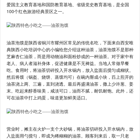
爱国主义教育基地和国防教育基地、省级党史教育基地，是全国
100个红色旅游经典景区之一。
油茶泡馍是陕西省铜川市耀州区常见的传统名吃，下面来自西安唯
典陕西小吃培训中心的小编给您介绍这种油茶，油茶泡馍不是那种
芝麻杏仁油茶，而是用动物油和面粉炒成的一种油茶。对于家中有
老人、病人者滋补身体，促进健康是不无裨益。当地人常做早餐
吃。食用时，将油茶切碎投入开水锅内，放入盐面后搅匀成糊状。
然后将馍（锅盔、烧饼、蒸馍均可）在碗内掰成小块，舀上煎开的
油茶浇上两、三遍，直到浇透。最后再盛满油茶，撒上少许葱、姜
末。吃起来醇香味美，咸淡可口，油而不腻，耐饥耐饱。此外，还
可在油茶中打上鸡蛋，味道更加鲜美适口。
营业时，摊主在火炉一支个大砂锅，将油茶切碎投入开水锅内，放
入盐面用勺搅匀，即成为稀糊糊的油茶。顾客到来后，取一只老