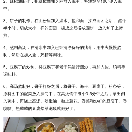
2、辣椒油制作，把辣椒面和芝麻放入碗中，将油烧至180°倒入碗
中。
3、饼子的制作。在面粉里加入温水、盐和面，揉成面团之后， 醒个
半小时，切成大小一样的面团，揉成之后擀成圆饼，放入炉子上烤
熟。
4、熬制高汤，在清水中加入已经清净备好的猪骨，用中火慢慢熬
制，然后在加入盐，鸡精等调味。
5、豆腐丁的炒制。将豆腐丁和老干妈进行翻炒，再加入盐、鸡精等
调味料。
6、高汤熬制好，饼子打好之后，将饼子、海带、豆腐干、粉条等，
原料图中的配菜放入漏勺中，在高汤锅中煮个3-5分钟之后，拿出倒
入碗中，再浇上高汤、辣椒油，撒上葱花、香菜和炒好的豆腐干。香
喷喷、热腾腾的豆腐烩菜泡馍就做好了。