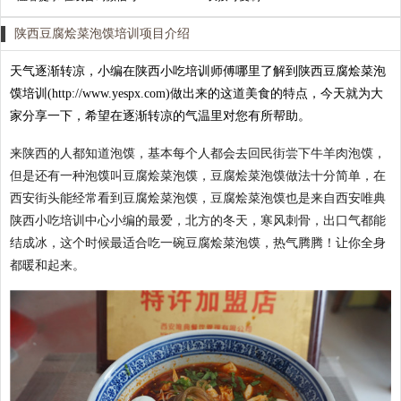
陕西豆腐烩菜泡馍培训项目介绍
天气逐渐转凉，小编在
陕西小吃培训
师傅哪里了解到
陕西豆腐烩菜泡
馍培训
(http://www.yespx.com)做出来的这道美食的特点，今天就为大
家分享一下，希望在逐渐转凉的气温里对您有所帮助。
来陕西的人都知道泡馍，基本每个人都会去回民街尝下牛‌‌羊肉泡馍，
但是还有一种泡馍叫豆腐烩菜泡馍，豆腐烩菜泡馍做法十分简单，在
西安街头能经常看到豆腐烩菜泡馍，豆腐烩菜泡馍也是来自西安唯典
陕西小吃培训中心小编的最爱，
北方的冬天，寒风刺骨，出口气都能
结成冰，这个时候最适合吃一碗豆腐烩菜泡馍，热气腾腾！让你全身
都暖和起来。