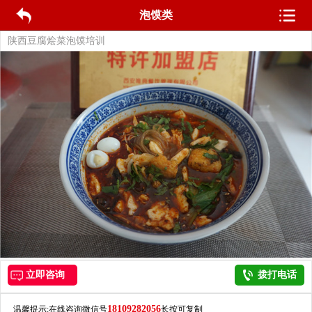
泡馍类
陕西豆腐烩菜泡馍培训
立即咨询
拨打电话
18109282056
温馨提示:在线咨询微信号
长按可复制