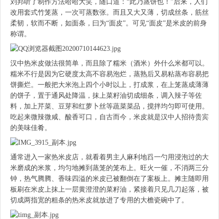
刘邦听了制作方法哈哈大笑，随口道：“此乃蒸饼也！”后来，人们
改用套式竹笼蒸，一次可蒸数张。而且又大又薄，切成丝条，筋丝
柔韧，软而不断，如面条，曰为“面皮”。可见“面皮”是米皮的前身
称谓。
汉中热米皮做法很简单，而且除了糯米（酒米）外什么米都可以。
糯米不行是因为它硬度太高不容易泡烂，蒸熟后又易粘蒸布容易把
饼撕烂。一般把大米泡上四个小时以上，打成浆，在上笼蒸成薄薄
的饼子，置于通风处降温，抹上菜籽油切成细条，调入辣子等佐
料，加上芹菜、豆芽和红萝卜丝等蔬菜菜品，搅拌均匀即可使用。
吃起来微辣微咸、酸香可口，自古而今，米皮就是汉中人招待贵宾
的美味佳肴。
通常进入一家热米皮店，就看着男主人麻利地舀一勺用浸泡过的大
米磨成的米浆，均匀地摊到蒸笼的笼布上。旺火一催，不消两三分
钟，热气腾腾、香味四溢的米皮已被翻倒在了案板上。摊主随即用
板刷在米皮上抹上一层黄澄澄的菜籽油，紧接着只见几刀起落，被
切成两指宽的粗条的热米皮就放进了专用的大檐瓷碗中了。