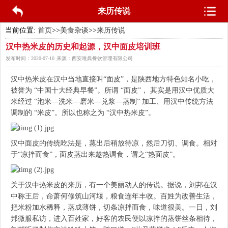
来历传说
当前位置:
首页
>>
美食杂谈
>>
来历传说
汉中热米皮的历史和起源，汉中面皮培训班
发布时间：
2020-07-10
来源：
西安唯典餐饮管理有限公司
汉中热米皮在汉中当地直接叫“面皮”，是陕西地方特色知名小吃，
被誉为 “中国十大经典早餐”。所谓 “面皮”， 其实是用汉中优质大
米经过 “泡米―洗米―磨米―兑浆―蒸制” 加工、用汉中传统方法
调制的 “米皮”。所以也称之为 “汉中热米皮”。
汉中面皮的传统吃法是，蒸出后稍放待凉，然后刀切、调食。相对
于“凉拌而食”，面皮蒸出来趁热调食，谓之“热面皮”。
关于汉中热米皮的来历，有一个美丽动人的传说。据说，刘邦在汉
中称王后，命萧何修筑山河堰，粮食连年丰收。百姓为改善生活，
把米粉加水稀释，蒸成薄饼，切条凉拌而食，味道很美。一日，刘
邦微服私访，进入百姓家，好客的农民便以凉拌的蒸饼丝条相待，