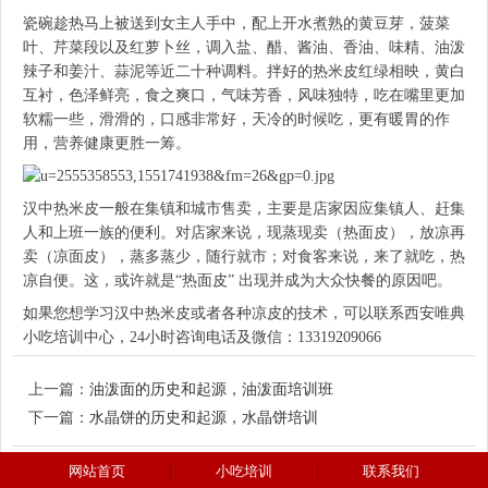
瓷碗趁热马上被送到女主人手中，配上开水煮熟的黄豆芽，菠菜
叶、芹菜段以及红萝卜丝，调入盐、醋、酱油、香油、味精、油泼
辣子和姜汁、蒜泥等近二十种调料。拌好的热米皮红绿相映，黄白
互衬，色泽鲜亮，食之爽口，气味芳香，风味独特，吃在嘴里更加
软糯一些，滑滑的，口感非常好，天冷的时候吃，更有暖胃的作
用，营养健康更胜一筹。
汉中热米皮一般在集镇和城市售卖，主要是店家因应集镇人、赶集
人和上班一族的便利。对店家来说，现蒸现卖（热面皮），放凉再
卖（凉面皮），蒸多蒸少，随行就市；对食客来说，来了就吃，热
凉自便。这，或许就是“热面皮” 出现并成为大众快餐的原因吧。
如果您想学习汉中热米皮或者各种凉皮的技术，可以联系西安唯典
小吃培训中心，24小时咨询电话及微信：13319209066
上一篇：
油泼面的历史和起源，油泼面培训班
下一篇：
水晶饼的历史和起源，水晶饼培训
网站首页
小吃培训
联系我们