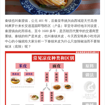
秦镇也叫秦渡镇，公元 401 年，后秦皇帝姚兴由西域迎天竺高僧
鸠摩罗什来长安逍遥园即鄠邑区（户县）草堂寺译经地沣河设渡，
秦渡镇由此而得名。至今 1600 多年，是历朝历代繁华的交通商贾
重镇。秦镇的特产是米皮，也叫秦镇米皮，今天西安唯典小吃培训
中心的小编就给大家分析一下秦镇米皮为什么只放辣椒油而不要辣
椒沫（底辣）呢？