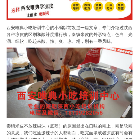
西安唯典小吃培训中心的小编以前发过一篇文章，专门介绍过陕西
各种凉皮的区别和酸辣度排行榜，秦镇米皮的外形特点：色白、光
润、细软，吃起来酸、辣、爽、凉、糯，别有一番风味。
秦镇米皮不放辣椒沫（底辣）的原因就出在口味的糯上，糯是软糯
的意思，我们吃油泼辣子的人都明白，吃完面条或者凉皮有时会有