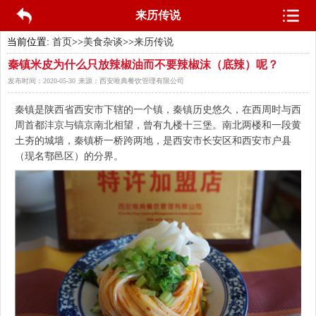
来历传说
当前位置:
首页
>>
美食杂谈
>>
来历传说
秦镇米皮为什么只放辣椒油而不要辣椒沫（底辣）呢？
发布时间：
2020-05-30
来源：
西安唯典餐饮管理有限公司
秦镇是陕西省西安市下辖的一个镇，秦镇历史悠久，在西周时与西
周首都沣京与镐京南北相望，曾有九楼十三堡。南北两楼和一段黄
土夯的城墙，秦镇桥一桥跨两地，是西安市长安区和西安市户县
（现名鄠邑区）的分界。