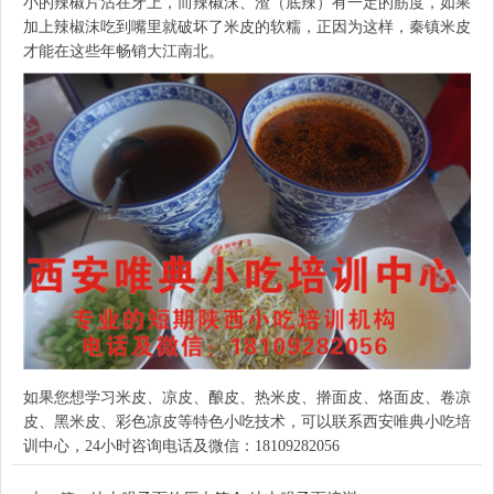
小的辣椒片沾在牙上，而辣椒沫、渣（底辣）有一定的筋度，如果
加上辣椒沫吃到嘴里就破坏了米皮的软糯，正因为这样，秦镇米皮
才能在这些年畅销大江南北。
如果您想学习米皮、凉皮、酿皮、热米皮、擀面皮、烙面皮、卷凉
皮、黑米皮、彩色凉皮等特色小吃技术，可以联系西安唯典小吃培
训中心，24小时咨询电话及微信：18109282056