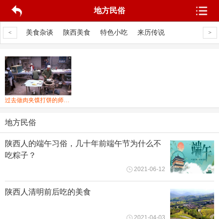
地方民俗
产水果
美食杂谈
陕西美食
特色小吃
来历传说
地方民俗
特
<
>
过去做肉夹馍打饼的师傅为什么总敲案板？
地方民俗
陕西人的端午习俗，几十年前端午节为什么不
吃粽子？
2021-06-12
陕西人清明前后吃的美食
2021-04-03