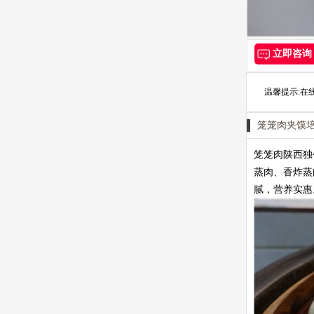
立即咨询
温馨提示:在
笼笼肉夹馍
笼笼肉陕西独
蒸肉、香炸蒸
腻，营养实惠