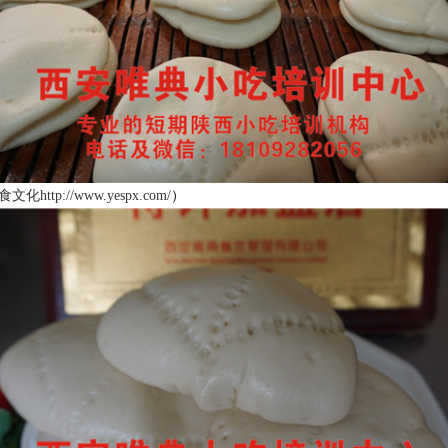
http://www.yespx.com/
）