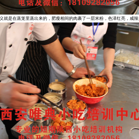
义就是在蒸笼里蒸出来的，肥瘦相间的肉裹了一层米粉，色泽红亮，咸辣