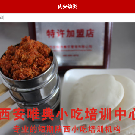
肉夹馍类
训