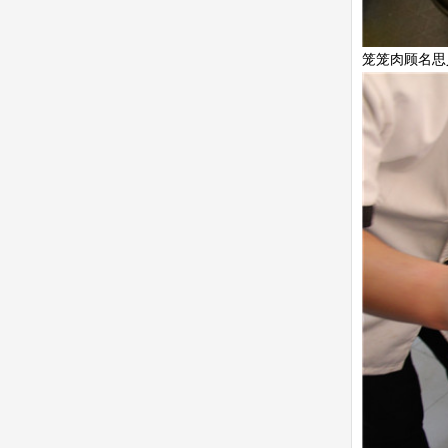
笼笼肉顾名思