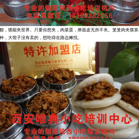
都，馍能夹世界。只要你想夹，肉菜蛋，擀面皮无所不夹。笼笼肉夹馍算
种，大馆子没有卖的，想吃得在路边摊找。