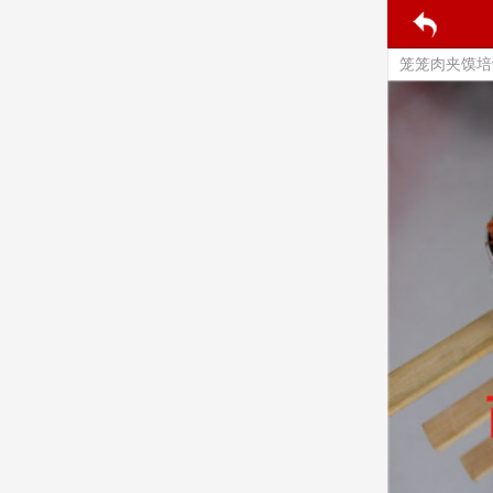
笼笼肉夹馍培