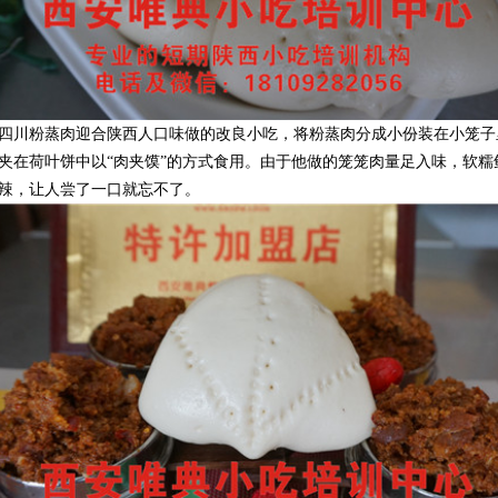
四川粉蒸肉迎合陕西人口味做的改良小吃，将粉蒸肉分成小份装在小笼子
夹在荷叶饼中以“肉夹馍”的方式食用。由于他做的笼笼肉量足入味，软糯
辣，让人尝了一口就忘不了。