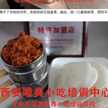
离不了米粉的功劳，米粉和肉互相渗透，融合，咬一口麻辣鲜香，肥而不
。