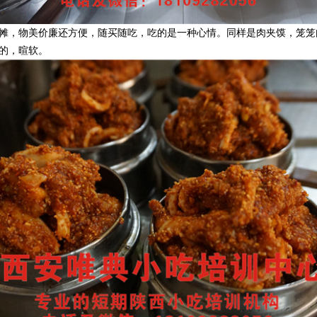
摊，物美价廉还方便，随买随吃，吃的是一种心情。同样是肉夹馍，笼笼
的，暄软。