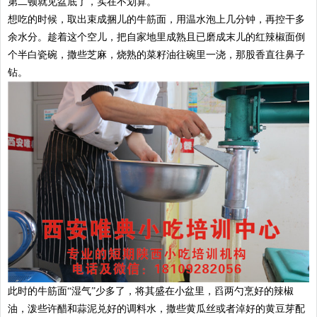
第二顿就见盆底了，实在不划算。
想吃的时候，取出束成捆儿的牛筋面，用温水泡上几分钟，再控干多
余水分。趁着这个空儿，把自家地里成熟且已磨成末儿的红辣椒面倒
个半白瓷碗，撒些芝麻，烧熟的菜籽油往碗里一浇，那股香直往鼻子
钻。
此时的牛筋面“湿气”少多了，将其盛在小盆里，舀两勺烹好的辣椒
油，泼些许醋和蒜泥兑好的调料水，撒些黄瓜丝或者淖好的黄豆芽配