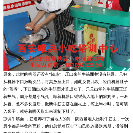
原来，此时的机器还没有“烧热”，压出来的牛筋面并没有熟透。只好
从机器下口揪断次品，将其放至上口，如此反复几次，经由机器肚子
的“蒸煮”，下口涌出来的牛筋面才算成功了。只见出堂的牛筋面正泛
着热气，周身都是小气孔，顺着机器口缓缓落入地上的簸箕里，一派
从容。差不多长度后，揪断牛筋面搭在面杖上，晾上半小时，便可装
入袋子，就等着哪天取出来调制下肚了。
凉调牛筋面 ，筋道养刁了当地人的胃，陕西当地人压制牛筋面，一次
最少都是半盆的面粉，他们总觉着压少了自己吃连带送亲朋，没等到