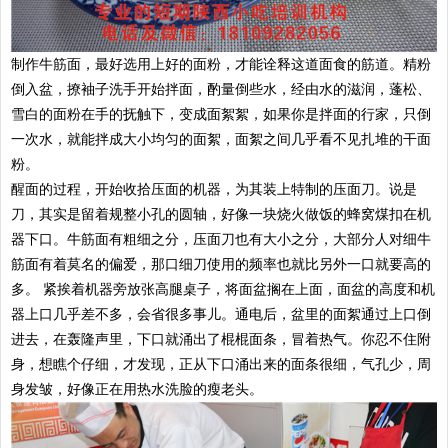
制作牛筋面，最好选用上好的面粉，才能诠释这道面食的筋道。精粉
倒入盆，撩袖子洗手开始拌面，酌量倒些水，经由水的滋润，蓬松、
雪白的面粉在手的抚触下，变成面絮絮，如果你是拌面的行家，只倒
一次水，就能拌成大小均匀的面絮，面絮之间几乎看不见扎堆的干面
粉。
醒面的过程，开始收拾压面的机器，为其装上特制的压面刀。说是
刀，其实是留着规整小孔的圆轴，好像一块烧火做饭的蜂窝煤扣在机
器下口。牛筋面有粗细之分，压面刀也有大小之分，大部分人对细牛
筋面有着莫名的偏爱，那口细刀使用的频率也就比另外一口就要高的
多。 紧挨着机器旁放张高腿桌子，将面盆搁在上面，面盆的高度和机
器上口几乎差不多，会省很多事儿。通电后，盆里的面絮通过上口倒
进去，在轰隆声里，下口就涌出了棍棍面条，冒着热气。你忍不住附
身，想瞧个仔细，才发现，正从下口涌出来的面条很细，气孔少，周
身发皱，好像正在用热水洗脸的瘦老头。