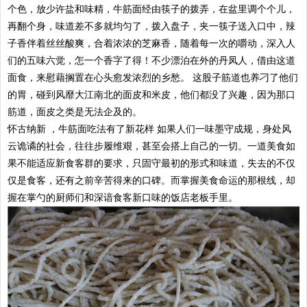
个色，放少许盐和味精，牛筋面经由筷子的拨弄，在盆里调个个儿，
再翻个身，味道差不多就均匀了，拨入盘子，夹一筷子送入口中，辣
子香伴着丝丝酸爽，合着浓浓的芝麻香，随着每一次的嚼动，深入人
们的五味六觉，怎一个香字了得！不少漂泊在外的丹凤人，借由这道
面食，来慰藉搁置在心头愈发浓烈的乡愁。 这股子筋道也养刁了他们
的胃，碰到风靡大江南北的面皮和米皮，他们都没了兴趣，因为那口
筋道，面皮之类是无法企及的。
怀古纳新 ，牛筋面吃法有了新花样 如果人们一味墨守成规，身处风
云诡谲的社会，往往步履维艰，甚至会搭上自己的一切。一道美食如
果不能适应新食客群的要求，只固守最初的形式和味道，失去的不仅
仅是食客，还有之前辛苦得来的口碑。而掌握美食命运的那根线，却
握在掌勺的厨师们和深谙食客新口味的饭店老板手里。