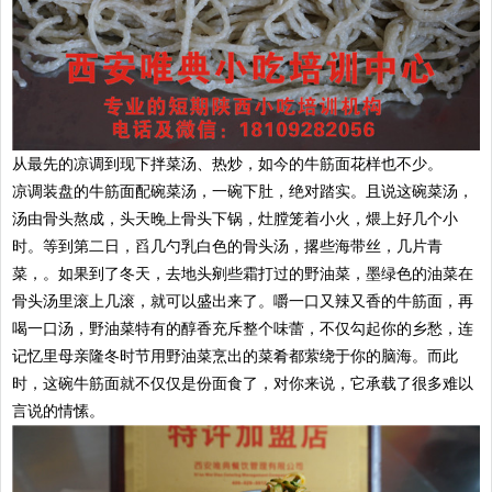
从最先的凉调到现下拌菜汤、热炒，如今的牛筋面花样也不少。
凉调装盘的牛筋面配碗菜汤，一碗下肚，绝对踏实。且说这碗菜汤，
汤由骨头熬成，头天晚上骨头下锅，灶膛笼着小火，煨上好几个小
时。等到第二日，舀几勺乳白色的骨头汤，撂些海带丝，几片青
菜，。如果到了冬天，去地头剜些霜打过的野油菜，墨绿色的油菜在
骨头汤里滚上几滚，就可以盛出来了。嚼一口又辣又香的牛筋面，再
喝一口汤，野油菜特有的醇香充斥整个味蕾，不仅勾起你的乡愁，连
记忆里母亲隆冬时节用野油菜烹出的菜肴都萦绕于你的脑海。而此
时，这碗牛筋面就不仅仅是份面食了，对你来说，它承载了很多难以
言说的情愫。