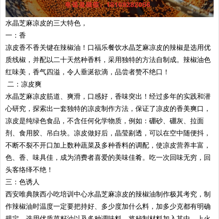
水晶芝麻凉皮的三大特色，
一：香
凉皮香不香关键在辣椒油！口福乐餐饮水晶芝麻凉皮的辣椒是选用优
质线椒，并配以二十天然种香料，采用独特的方法自制成。辣椒油色
红味美，香气四溢，令人垂涎欲滴，品尝者赞不绝口！
二：凉皮爽
水晶芝麻凉皮筋道、爽滑，口感好，香味突出！经过多年的实践和潜
心研究，探索出一套独特的凉皮制作方法，保证了凉皮的香美爽口，
凉皮是纯绿色食品，不含任何化学物质，例如：硼砂、硼灰、拉面
剂、食用胶、吊白块。凉皮做好后，晶莹剔透，可以在空中随便抖，
不断不裂不开口加上数种蔬菜及多种香料的调配，使凉皮营养丰富，
色、香、味具佳，成为消费者喜爱的美味佳肴。吃一次回味无穷，回
头客络绎不绝！
三：色诱人
西安唯典陕西小吃培训中心水晶芝麻凉皮的辣椒油制作极其考究，制
作辣椒油时温度一定要把持好、多少度加什么料，加多少克都有明确
规定，选用优质菜籽油以及多种调味料，将秘制材料加入其中，上火