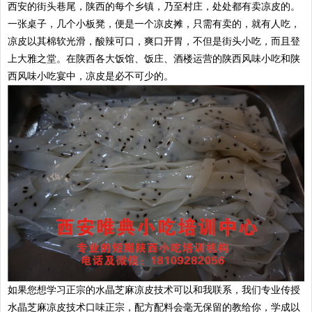
西安的街头巷尾，陕西的每个乡镇，乃至村庄，处处都有卖凉皮的。
一张桌子，几个小板凳，便是一个凉皮摊，只需有卖的，就有人吃，
凉皮以其棉软光滑，酸辣可口，爽口开胃，不但是街头小吃，而且登
上大雅之堂。在陕西各大饭馆、饭庄、酒楼运营的陕西风味小吃和陕
西风味小吃宴中，凉皮是必不可少的。
如果您想学习正宗的水晶芝麻凉皮技术可以和我联系，我们专业传授
水晶芝麻凉皮技术口味正宗，配方配料会毫无保留的教给你，学成以