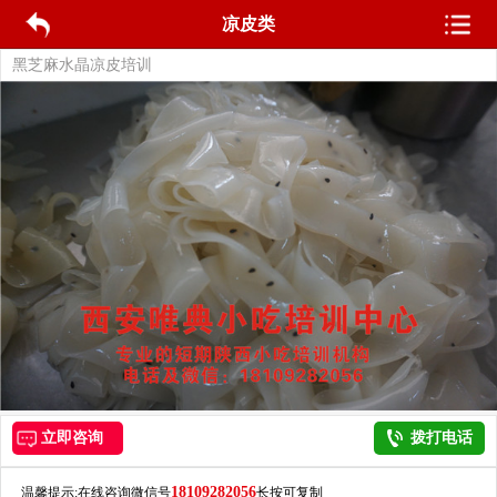
凉皮类
黑芝麻水晶凉皮培训
立即咨询
拨打电话
18109282056
温馨提示:在线咨询微信号
长按可复制