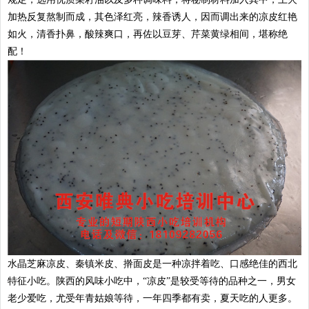
加热反复熬制而成，其色泽红亮，辣香诱人，因而调出来的凉皮红艳
如火，清香扑鼻，酸辣爽口，再佐以豆芽、芹菜黄绿相间，堪称绝
配！
水晶芝麻凉皮、秦镇米皮、擀面皮是一种凉拌着吃、口感绝佳的西北
特征小吃。陕西的风味小吃中，“凉皮”是较受等待的品种之一，男女
老少爱吃，尤受年青姑娘等待，一年四季都有卖，夏天吃的人更多。